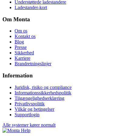
Understøttede ladestandere
Ladestander-kort
Om Monta
Om os
Kontakt os
Blog
Presse
Sikkerhed
Karriere
Brandretningslinjer
Information
Juridisk, risiko og compliance
Informationssikkerhedspolitik
Tilgængelighedserklæring
Privatlivspolitik
Vilkår og betingelser
Supportlogin
Alle systemer kører normalt