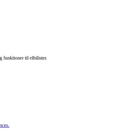
unktioner til elbilister.
nces.