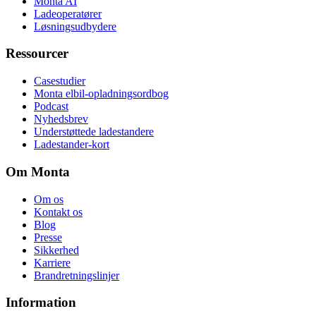
Monta AI
Ladeoperatører
Løsningsudbydere
Ressourcer
Casestudier
Monta elbil-opladningsordbog
Podcast
Nyhedsbrev
Understøttede ladestandere
Ladestander-kort
Om Monta
Om os
Kontakt os
Blog
Presse
Sikkerhed
Karriere
Brandretningslinjer
Information