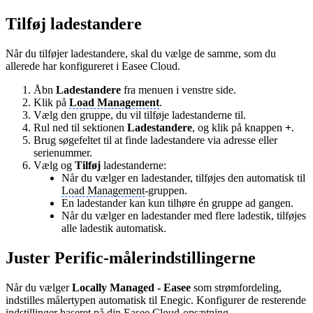
Tilføj ladestandere
Når du tilføjer ladestandere, skal du vælge de samme, som du
allerede har konfigureret i Easee Cloud.
Åbn
Ladestandere
fra menuen i venstre side.
Klik på
Load Management
.
Vælg den gruppe, du vil tilføje ladestanderne til.
Rul ned til sektionen
Ladestandere
, og klik på knappen
+
.
Brug søgefeltet til at finde ladestandere via adresse eller
serienummer.
Vælg og
Tilføj
ladestanderne:
Når du vælger en ladestander, tilføjes den automatisk til
Load Management
-gruppen.
En ladestander kan kun tilhøre én gruppe ad gangen.
Når du vælger en ladestander med flere ladestik, tilføjes
alle ladestik automatisk.
Juster Perific-målerindstillingerne
Når du vælger
Locally Managed - Easee
som strømfordeling,
indstilles målertypen automatisk til Enegic. Konfigurer de resterende
indstillinger baseret på din Easee Cloud-opsætning.