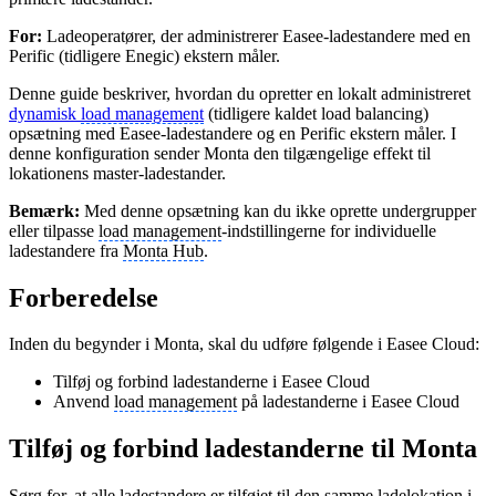
For:
Ladeoperatører, der administrerer Easee-ladestandere med en
Perific (tidligere Enegic) ekstern måler.
Denne guide beskriver, hvordan du opretter en lokalt administreret
dynamisk
load management
(tidligere kaldet load balancing)
opsætning med Easee-ladestandere og en Perific ekstern måler. I
denne konfiguration sender Monta den tilgængelige effekt til
lokationens master-ladestander.
Bemærk:
Med denne opsætning kan du ikke oprette undergrupper
eller tilpasse
load management
-indstillingerne for individuelle
ladestandere fra
Monta Hub
.
Forberedelse
Inden du begynder i Monta, skal du udføre følgende i Easee Cloud:
Tilføj og forbind ladestanderne i Easee Cloud
Anvend
load management
på ladestanderne i Easee Cloud
Tilføj og forbind ladestanderne til Monta
Sørg for, at alle ladestandere er tilføjet til den samme ladelokation i