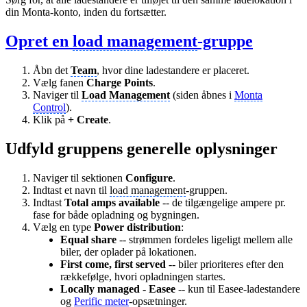
din Monta-konto, inden du fortsætter.
Opret en
load management
-gruppe
Åbn det
Team
, hvor dine ladestandere er placeret.
Vælg fanen
Charge Points
.
Naviger til
Load Management
(siden åbnes i
Monta
Control
).
Klik på
+ Create
.
Udfyld gruppens generelle oplysninger
Naviger til sektionen
Configure
.
Indtast et navn til
load management
-gruppen.
Indtast
Total amps available
-- de tilgængelige ampere pr.
fase for både opladning og bygningen.
Vælg en type
Power distribution
:
Equal share
-- strømmen fordeles ligeligt mellem alle
biler, der oplader på lokationen.
First come, first served
-- biler prioriteres efter den
rækkefølge, hvori opladningen startes.
Locally managed - Easee
-- kun til Easee-ladestandere
og
Perific meter
-opsætninger.