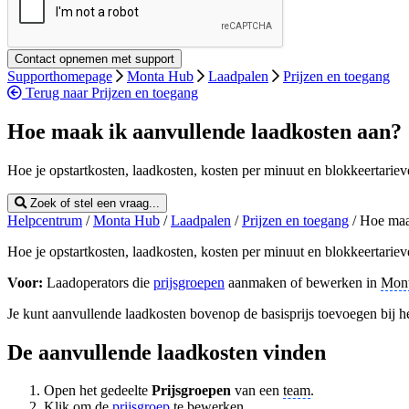
Supporthomepage
Monta Hub
Laadpalen
Prijzen en toegang
Terug naar Prijzen en toegang
Hoe maak ik aanvullende laadkosten aan?
Hoe je opstartkosten, laadkosten, kosten per minuut en blokkeertariev
Zoek of stel een vraag...
Helpcentrum
/
Monta Hub
/
Laadpalen
/
Prijzen en toegang
/
Hoe maa
Hoe je opstartkosten, laadkosten, kosten per minuut en blokkeertariev
Voor:
Laadoperators die
prijsgroepen
aanmaken of bewerken in
Mon
Je kunt aanvullende laadkosten bovenop de basisprijs toevoegen bij h
De aanvullende laadkosten vinden
Open het gedeelte
Prijsgroepen
van een
team
.
Klik om de
prijsgroep
te bewerken.