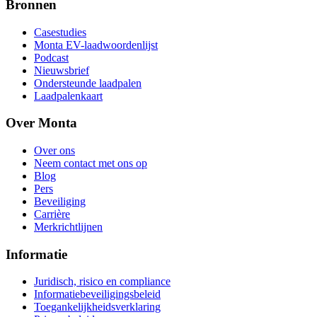
Bronnen
Casestudies
Monta EV-laadwoordenlijst
Podcast
Nieuwsbrief
Ondersteunde laadpalen
Laadpalenkaart
Over Monta
Over ons
Neem contact met ons op
Blog
Pers
Beveiliging
Carrière
Merkrichtlijnen
Informatie
Juridisch, risico en compliance
Informatiebeveiligingsbeleid
Toegankelijkheidsverklaring