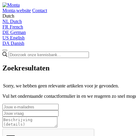
Monta-website
Contact
Dutch
NL
Dutch
FR
French
DE
German
US
English
DA
Danish
Zoekresultaten
Sorry, we hebben geen relevante artikelen voor je gevonden.
Vul het onderstaande contactformulier in en we reageren zo snel moge