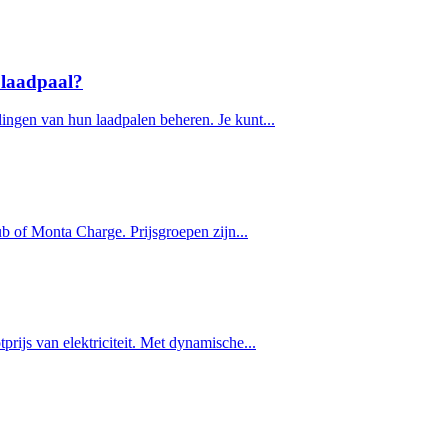
 laadpaal?
lingen van hun laadpalen beheren. Je kunt...
b of Monta Charge. Prijsgroepen zijn...
prijs van elektriciteit. Met dynamische...