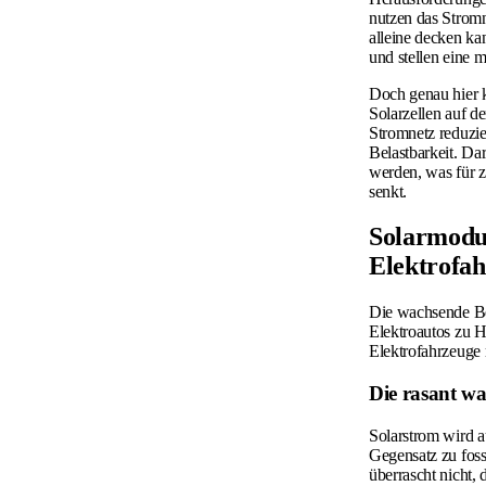
nutzen das Stromn
alleine decken ka
und stellen eine m
Doch genau hier k
Solarzellen auf 
Stromnetz reduzie
Belastbarkeit. Da
werden, was für 
senkt.
Solarmodul
Elektrofa
Die wachsende Be
Elektroautos zu H
Elektrofahrzeuge 
Die rasant w
Solarstrom wird a
Gegensatz zu foss
überrascht nicht,