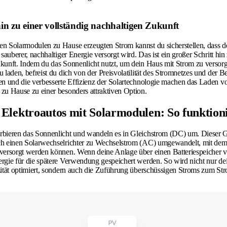
n zu einer vollständig nachhaltigen Zukunft
n Solarmodulen zu Hause erzeugten Strom kannst du sicherstellen, dass d
 sauberer, nachhaltiger Energie versorgt wird. Das ist ein großer Schritt hin
kunft. Indem du das Sonnenlicht nutzt, um dein Haus mit Strom zu versor
 laden, befreist du dich von der Preisvolatilität des Stromnetzes und der B
en und die verbesserte Effizienz der Solartechnologie machen das Laden v
zu Hause zu einer besonders attraktiven Option.
Elektroautos mit Solarmodulen: So funktioni
rbieren das Sonnenlicht und wandeln es in Gleichstrom (DC) um. Dieser 
ch einen Solarwechselrichter zu Wechselstrom (AC) umgewandelt, mit de
versorgt werden können. Wenn deine Anlage über einen Batteriespeicher v
rgie für die spätere Verwendung gespeichert werden. So wird nicht nur d
zität optimiert, sondern auch die Zuführung überschüssigen Stroms zum St