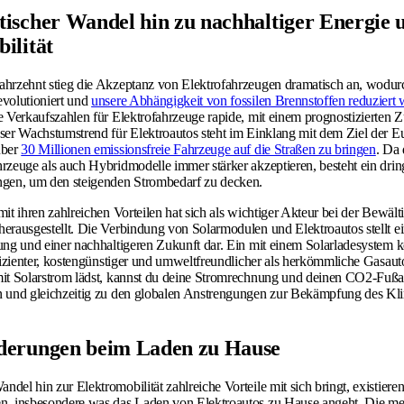
ischer Wandel hin zu nachhaltiger Energie 
ilität
ahrzehnt stieg die Akzeptanz von Elektrofahrzeugen dramatisch an, wodur
volutioniert und
unsere Abhängigkeit von fossilen Brennstoffen reduziert
e Verkaufszahlen für Elektrofahrzeuge rapide, mit einem prognostizierte
eser Wachstumstrend für Elektroautos steht im Einklang mit dem Ziel der E
über
30 Millionen emissionsfreie Fahrzeuge auf die Straßen zu bringen
. Da 
rzeuge als auch Hybridmodelle immer stärker akzeptieren, besteht ein drin
ngen, um den steigenden Strombedarf zu decken.
it ihren zahlreichen Vorteilen hat sich als wichtiger Akteur bei der Bewält
erausgestellt. Die Verbindung von Solarmodulen und Elektroautos stellt 
ung und einer nachhaltigeren Zukunft dar. Ein mit einem Solarladesystem 
ffizienter, kostengünstiger und umweltfreundlicher als herkömmliche Gasau
mit Solarstrom lädst, kannst du deine Stromrechnung und deinen CO2-Fuß
n und gleichzeitig zu den globalen Anstrengungen zur Bekämpfung des K
derungen beim Laden zu Hause
el hin zur Elektromobilität zahlreiche Vorteile mit sich bringt, existieren
n, insbesondere was das Laden von Elektroautos zu Hause angeht. Die me