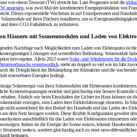
eau von einem Terawatt (TW) erreicht hat. Laut Prognosen wird die
globa
 TW ansteigen
, was zwei Mal der kombinierten Energieproduktion von Fran
richt. Dieses exponentielle Wachstum ist auf Einzelpersonen und Haushal
e Solarmodule auf ihren Dächern installieren, um so Energieunabhängigkeit
 und ihren CO2-Fußabdruck zu reduzieren.
on Häusern mit Sonnenmodulen und Laden von Elektro
igenden Nachfrage nach Möglichkeiten zum Laden von Elektroautos ist di
kostengünstigen Lösungen von wesentlicher Bedeutung. Solarmodule haben
tion hervorgetan. Allein 2022 waren
Solar- und Windenergie für die De
 Stromverbrauchs verantwortlich
, mehr als doppelt so viel wie im Jahr zuvo
durch die Dringlichkeit der Bekämpfung der Klimakrise und die wachsende
eit erneuerbarer Energien bedingt.
üssige Solarenergie von ihren Solarmodulen mit Elektroautos kombinieren
liche Kosteneinsparungen erzielen und gleichzeitig eine bessere Kontrolle 
erhalten. Ähnlich wie beim Einschalten der Lichter im Haus können sie di
 Solarmodule erzeugen, zum Laden ihrer Elektrofahrzeuge einsetzen. In Situ
gie nicht ausreichend für den Bedarf des Haushalts und das Laden des Elekt
m aus dem Netz bezogen werden. Diese flexible Konfiguration gewährt den
arpanelsystem ausschließlich für das Laden von Elektroautos einzusetzen ode
rsorgen. Indem sie die Energie der Sonne nutzen, können Hausbesitzer n
Stromnetz senken, sondern gleichzeitig auch zu einer umweltfreundliche
kunft beitragen.