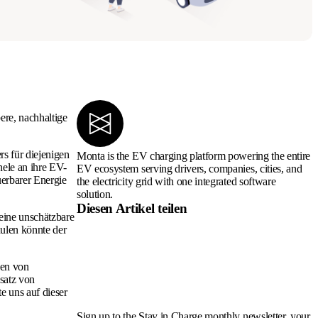
ere, nachhaltige
rs für diejenigen
Monta is the EV charging platform powering the entire
nele an ihre EV-
EV ecosystem serving drivers, companies, cities, and
uerbarer Energie
the electricity grid with one integrated software
solution.
Diesen Artikel teilen
 eine unschätzbare
dulen könnte der
den von
satz von
e uns auf dieser
Sign up to the Stay in Charge monthly newsletter, your