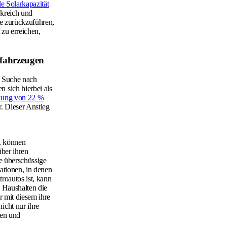
le Solarkapazität
kreich und
te zurückzuführen,
 zu erreichen,
fahrzeugen
e Suche nach
 sich hierbei als
ckung von 22 %
r. Dieser Anstieg
, können
über ihren
e überschüssige
ationen, in denen
roautos ist, kann
 Haushalten die
r mit diesem ihre
icht nur ihre
ren und