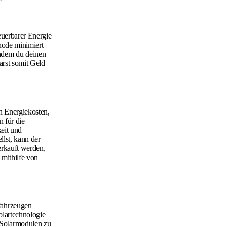
euerbarer Energie
hode minimiert
ndem du deinen
arst somit Geld
n Energiekosten,
 für die
eit und
llst, kann der
erkauft werden,
 mithilfe von
fahrzeugen
olartechnologie
t Solarmodulen zu