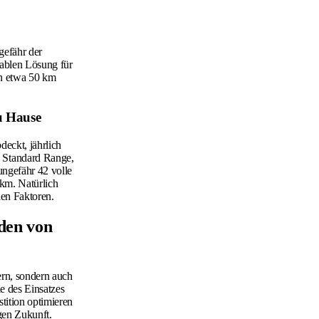
gefähr der
kablen Lösung für
on etwa 50 km
u Hause
eckt, jährlich
 Standard Range,
ungefähr 42 volle
 km. Natürlich
len Faktoren.
aden von
ern, sondern auch
e des Einsatzes
tition optimieren
gen Zukunft.