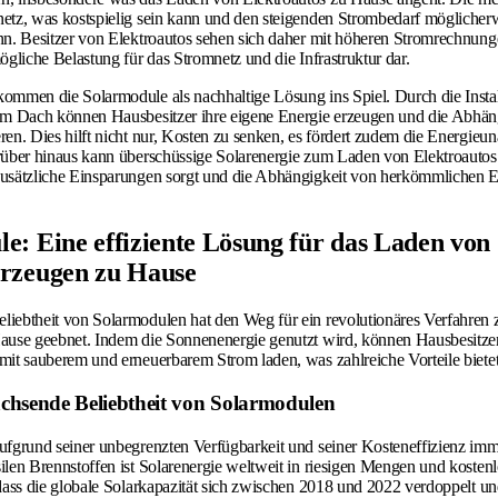
etz, was kostspielig sein kann und den steigenden Strombedarf möglicher
nn. Besitzer von Elektroautos sehen sich daher mit höheren Stromrechnung
ögliche Belastung für das Stromnetz und die Infrastruktur dar.
ommen die Solarmodule als nachhaltige Lösung ins Spiel. Durch die Instal
dem Dach können Hausbesitzer ihre eigene Energie erzeugen und die Abhä
ren. Dies hilft nicht nur, Kosten zu senken, es fördert zudem die Energieu
rüber hinaus kann überschüssige Solarenergie zum Laden von Elektroautos 
zusätzliche Einsparungen sorgt und die Abhängigkeit von herkömmlichen E
e: Eine effiziente Lösung für das Laden von
hrzeugen zu Hause
liebtheit von Solarmodulen hat den Weg für ein revolutionäres Verfahre
ause geebnet. Indem die Sonnenenergie genutzt wird, können Hausbesitzer
mit sauberem und erneuerbarem Strom laden, was zahlreiche Vorteile bietet
achsende Beliebtheit von Solarmodulen
ufgrund seiner unbegrenzten Verfügbarkeit und seiner Kosteneffizienz imme
ilen Brennstoffen ist Solarenergie weltweit in riesigen Mengen und kostenl
 dass die globale Solarkapazität sich zwischen 2018 und 2022 verdoppelt un