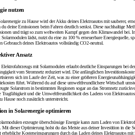
gie nutzen
larenergie zu Hause wird der Akku deines Elektroautos mit sauberer, ern
 du deine Emissionen beim Fahren deutlich senkst. Diese nachhaltige Met
sionen und trägt so zum weltweiten Kampf gegen den Klimawandel bei. I
Solarmodulen lädst, nutzt du eine zu 100 % erneuerbare Energiequelle, sp
n Gebrauch deines Elektroautos vollständig CO2-neutral.
ektiver Ansatz
Elektrofahrzeugs mit Solarmodulen erlaubt deutliche Einsparungen bei de
gigkeit vom Stromnetz reduziert wird. Die anfänglichen Investitionskosten
tisieren sich im Laufe der Zeit, was zu einer größeren Energieunabhängigk
iekosten führt. Während du auf diese umweltfreundlichere Wirtschaft umste
eugte Solarstrom in bestimmten Regionen sogar an das Stromnetz zurückv
le Tragfähigkeit und die Umweltfreundlichkeit des Ladens von Elektroautos
Hause noch zusätzlich unterstreicht.
tion in Solarenergie optimieren
olarmodulen erzeugte überschüssige Energie kann zum Laden von Elektro
 Mit dieser Optimierung holst du das Meiste aus deiner Investition in die S
st erhebliche Kosteneinsparungen durch das Laden deines Elektroautos mi