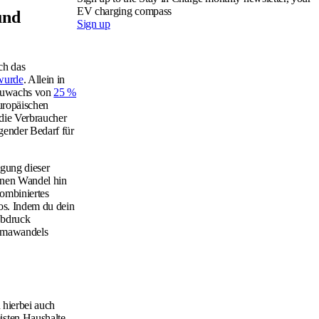
EV charging compass
und
Sign up
ch das
 wurde
. Allein in
n Zuwachs von
25 %
uropäischen
die Verbraucher
gender Bedarf für
igung dieser
einen Wandel hin
kombiniertes
tos. Indem du dein
abdruck
limawandels
 hierbei auch
isten Haushalte