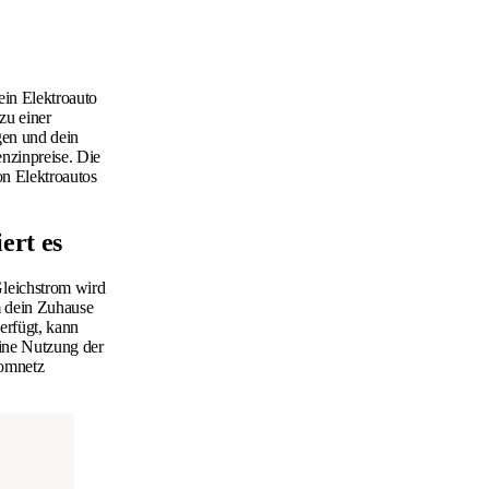
ein Elektroauto
 zu einer
gen und dein
enzinpreise. Die
on Elektroautos
ert es
Gleichstrom wird
m dein Zuhause
erfügt, kann
eine Nutzung der
romnetz