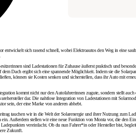
or entwickelt sich rasend schnell, wobei Elektroautos den Weg in eine saub
.
esitzerinnen sind Ladestationen für Zuhause äußerst praktisch und besonde
uf dem Dach ergibt sich eine spannende Möglichkeit. Indem sie die Solarpa
ließen, können sie Kosten senken und sicherstellen, dass ihr Auto mit erne
tegration kommt nicht nur den Autofahrerinnen zugute, sondern stellt auch
rehersteller dar. Die nahtlose Integration von Ladestationen mit Solarmo
tor sein, der eine Marke von anderen abhebt.
itrag tauchen wir in die Welt der Solarenergie und ihrer Nutzung zum La
 ein. Außerdem stellen wir eine neue Funktion von Monta vor, die den Ein
Ladepunkten vereinfacht. Ob du nun Fahrer*in oder Hersteller bist, begleit
nere Zukunft.