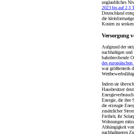
unglaubliches Niv
2023 bis auf 2,3
Deutschland entsp
die kleinformatig
Kosten zu senken
Versorgung v
Aufgrund der ste
nachhaltigen und 
bahnbrechende Op
des europäischen
war größtenteils 
Wettbewerbsfähigk
Indem sie übersch
Hausbesitzer deut
Energieverbrauch 
Energie, die ihre
die erzeugte Ener
zusätzlicher Stro
Freiheit, ihr Sol
Wohnungen mitzuve
Abhängigkeit vom 
nachhaltigeren Zu