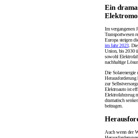
Ein dramat
Elektromob
Im vergangenen J
Transportwesen re
Europa steigen di
im Jahr 2023
. Di
Union, bis 2030 
sowohl Elektrofah
nachhaltige Lösu
Die Solarenergie m
Herausforderung h
zur Selbstversorg
Elektroauto ist e
Elektrofahrzeug 
dramatisch senke
beitragen.
Herausfor
Auch wenn der Wand
Herausforderunge