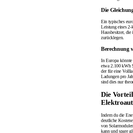
Die Gleichung
Ein typisches eur
Leistung eines 2-
Hausbesitzer, die
zurücklegen.
Berechnung v
In Europa könnte 
etwa 2.100 kWh S
der für eine Voll
Ladungen pro Jahr
sind dies nur theo
Die Vortei
Elektroaut
Indem du die Ener
deutliche Kostene
von Solarmodulen 
kann und spare gl