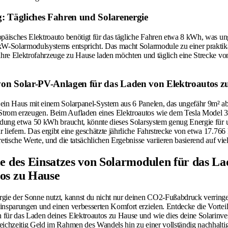
: Tägliches Fahren und Solarenergie
opäisches Elektroauto benötigt für das tägliche Fahren etwa 8 kWh, was un
kW-Solarmodulsystems entspricht. Das macht Solarmodule zu einer prakti
 ihre Elektrofahrzeuge zu Hause laden möchten und täglich eine Strecke v
on Solar-PV-Anlagen für das Laden von Elektroautos z
ein Haus mit einem Solarpanel-System aus 6 Panelen, das ungefähr 9m² abd
trom erzeugen. Beim Aufladen eines Elektroautos wie dem Tesla Model 3
ladung etwa 50 kWh braucht, könnte dieses Solarsystem genug Energie für 
 liefern. Das ergibt eine geschätzte jährliche Fahrstrecke von etwa 17.766
retische Werte, und die tatsächlichen Ergebnisse variieren basierend auf vie
le des Einsatzes von Solarmodulen für das L
os zu Hause
gie der Sonne nutzt, kannst du nicht nur deinen CO2-Fußabdruck verring
insparungen und einen verbesserten Komfort erzielen. Entdecke die Vorteil
für das Laden deines Elektroautos zu Hause und wie dies deine Solarinves
eichzeitig Geld im Rahmen des Wandels hin zu einer vollständig nachhalti