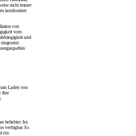
weise nicht immer
en konfrontiert
lation von
ngigkeit vom
nabhängigkeit und
eingesetzt
nergiequellen
n zum Laden von
 ihre
.
r beliebter. Im
os verfügbar. Es
d ein