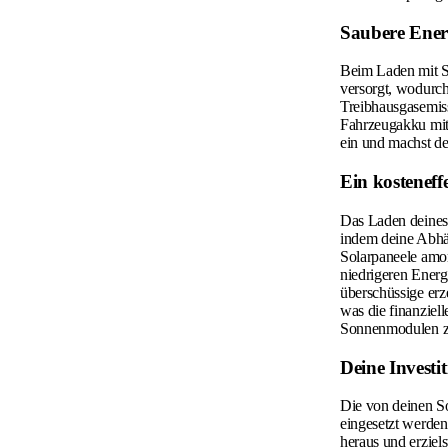
Saubere Ener
Beim Laden mit So
versorgt, wodurch
Treibhausgasemis
Fahrzeugakku mit 
ein und machst de
Ein kosteneff
Das Laden deines 
indem deine Abhän
Solarpaneele amor
niedrigeren Energ
überschüssige erz
was die finanziel
Sonnenmodulen zu 
Deine Investi
Die von deinen S
eingesetzt werden.
heraus und erziel