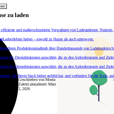
men
se zu laden
effiziente und maßgeschneiderte Verwaltung von Ladestationen, Nutzern,
 ihr Ladeerlebnis haben – sowohl zu Hause als auch unterwegs.
ten
 vollständigen Produktionsmaßstab über Hunderttausende von Ladepunkten h
u genau die Dienstleistungen auswählst, die zu den Anforderungen und Zie
u genau die Dienstleistungen auswählst, die zu den Anforderungen und Zie
truktur, die Ihrem Stack bisher gefehlt hat, und verbinden Sie die Tools, auf
Geschrieben von Monta
Zuletzt aktualisiert: März
2, 2026