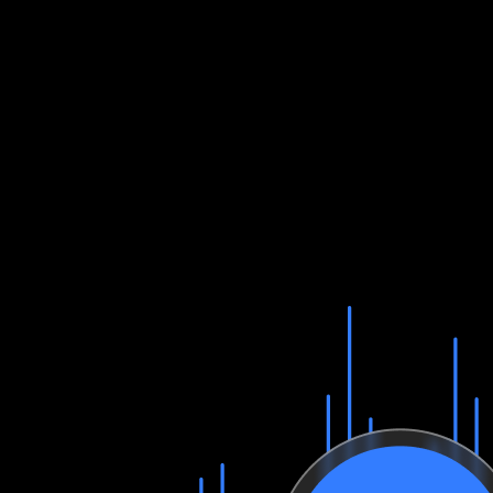
Cela fait de l’IA de Monta le système d’IA le plus avancé déployé au
sein d’une plateforme de recharge, vous fournissant des informations
qu’aucun opérateur ne pourrait générer seul, livrées en toute sécurité à
votre réseau en temps réel.
Assistance IA, pas de temps d’attente,
toutes les langues