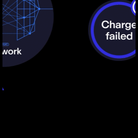
Monta AI I est une fonctionnalité native d’IA unique dans l’industrie,
conçue pour les CPO et directement intégrée à la plateforme Monta.
Elle transforme la façon dont vous gérez les points de charge, les clients
et les utilisateurs en permettant une gestion du réseau entièrement
proactive et autonome à grande échelle.
Pour les CPO, la croissance du réseau implique généralement une
augmentation exponentielle du travail manuel, notamment le diagnostic