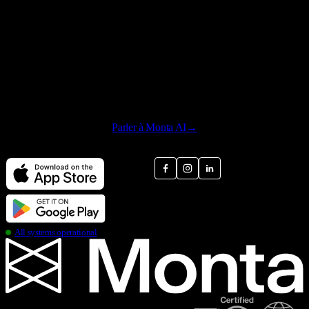
Parler à Monta AI
→
Download Monta Charge
Social medias
all systems operational