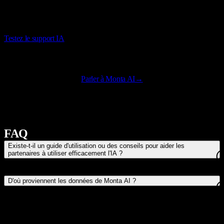
1 appel sur 4 au service d’assistance aux conducteurs est abandonné
avant même qu’un conseiller ne réponde. Monta AI est disponible
24h/24 et 7j/7, parle toutes les langues et répond à tous les appels
immédiatement, sans aucun abandon.
Testez le support IA
Parler à Monta AI
→
Comment les clients utilisent Monta AI
FAQ
Existe-t-il un guide d'utilisation ou des conseils pour aider les
partenaires à utiliser efficacement l'IA ?
D'où proviennent les données de Monta AI ?