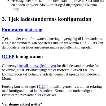
Hvis signalet ikke kan forbedres, kan du prøve et SIM-kort fra
en anden udbyder. SIM-kort er også tilgængelige i Monta
Shop.
3. Tjek ladestanderens konfiguration
Firmwareopdatering
Tjek, om der er en firmwareopdatering tilgængelig til ladestanderen.
Nogle ladestandere kan opdateres direkte fra
Monta Hub
. Ellers kan
du opdatere via ladestanederens native app eller onlineportal.
OCPP
-konfiguration
Gennemgå
installationsvejledningen
for dit ladestandermærke for at
bekræfte, at
OCPP
-indstillingerne er korrekte. Forkert
OCPP
-
konfiguration vil forhindre ladestanderen i at oprette forbindelse til
Monta.
Foretag kun ændringer i
OCPP
-indstillingerne, hvis du har erfaring
med konfiguration af ladestandere. Kontakt om nødvendigt en
kvalificeret installatør eller elektriker.
Var denne artikel nyttig?