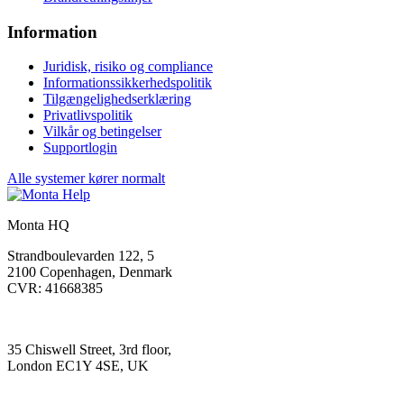
Information
Juridisk, risiko og compliance
Informationssikkerhedspolitik
Tilgængelighedserklæring
Privatlivspolitik
Vilkår og betingelser
Supportlogin
Alle systemer kører normalt
Monta HQ
Strandboulevarden 122, 5
2100 Copenhagen, Denmark
CVR: 41668385
35 Chiswell Street, 3rd floor,
London EC1Y 4SE, UK