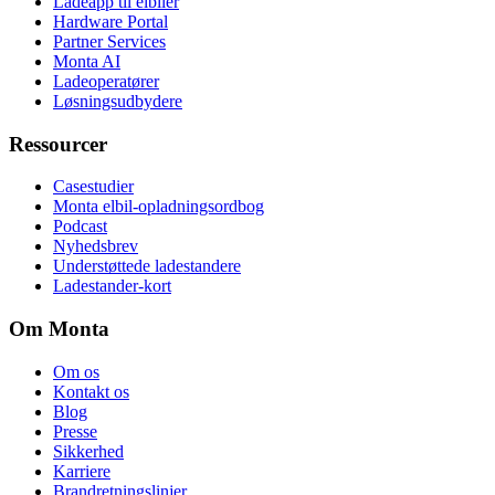
Ladeapp til elbiler
Hardware Portal
Partner Services
Monta AI
Ladeoperatører
Løsningsudbydere
Ressourcer
Casestudier
Monta elbil-opladningsordbog
Podcast
Nyhedsbrev
Understøttede ladestandere
Ladestander-kort
Om Monta
Om os
Kontakt os
Blog
Presse
Sikkerhed
Karriere
Brandretningslinjer